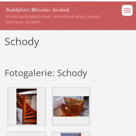
Truhlářství Miroslav Javůrek
Výroba kuchyňských linek, vestavěných skříní, psacích
stolu apod. na míru!
Schody
Fotogalerie: Schody