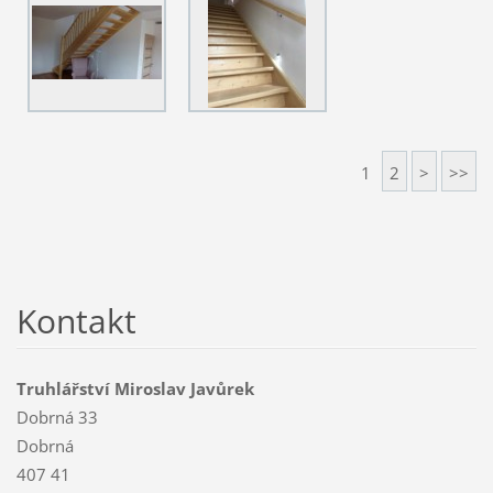
1
2
>
>>
Kontakt
Truhlářství Miroslav Javůrek
Dobrná 33
Dobrná
407 41