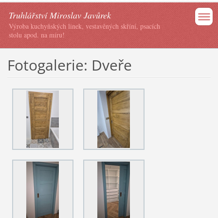
Truhlářství Miroslav Javůrek
Výroba kuchyňských linek, vestavěných skříní, psacích
stolu apod. na míru!
Fotogalerie: Dveře