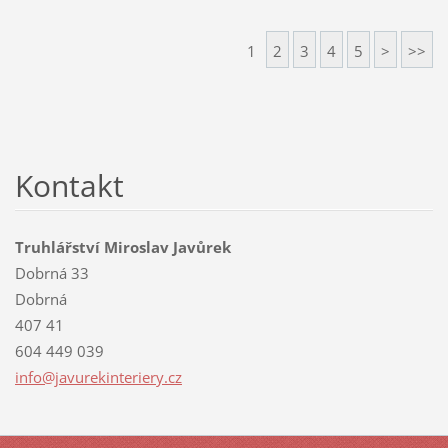
1
2
3
4
5
>
>>
Kontakt
Truhlářství Miroslav Javůrek
Dobrná 33
Dobrná
407 41
604 449 039
info@jav
urekinte
riery.cz