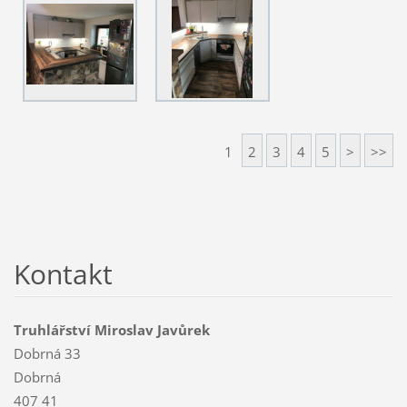
1
2
3
4
5
>
>>
Kontakt
Truhlářství Miroslav Javůrek
Dobrná 33
Dobrná
407 41