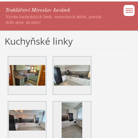
Truhlářství Miroslav Javůrek
Výroba kuchyňských linek, vestavěných skříní, psacích
stolu apod. na míru!
Kuchyňské linky