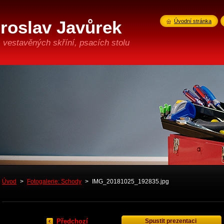
iroslav Javůrek
Úvodní stránka
 vestavěných skříní, psacích stolu
Úvod
>
Fotogalerie: Schody
>
IMG_20181025_192835.jpg
Předchozí
Spustit prezentaci