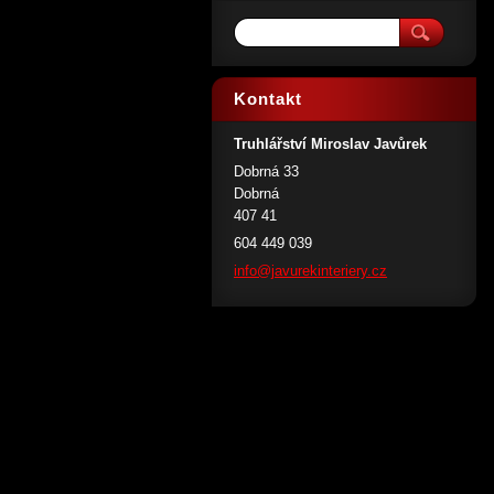
Kontakt
Truhlářství Miroslav Javůrek
Dobrná 33
Dobrná
407 41
604 449 039
info@jav
urekinte
riery.cz