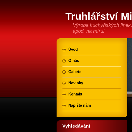
Truhlářství M
Výroba kuchyňských linek,
apod. na míru!
Úvod
O nás
Galerie
Novinky
Kontakt
Napište nám
Vyhledávání