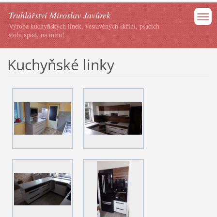
Truhlářství Miroslav Javůrek
Výroba kuchyňských linek, vestavěných skříní, psacích
stolu apod. na míru!
Kuchyňské linky