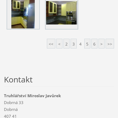
<<
<
2
3
4
5
6
>
>>
Kontakt
Truhlářství Miroslav Javůrek
Dobrná 33
Dobrná
407 41