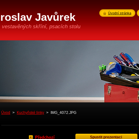
iroslav Javůrek
Úvodní stránka
 vestavěných skříní, psacích stolu
Úvod
>
Kuchyňské linky
>
IMG_4072.JPG
Předchozí
Spustit prezentaci