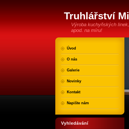
Truhlářství M
Výroba kuchyňských linek,
apod. na míru!
Úvod
O nás
Galerie
Novinky
Kontakt
Napište nám
Vyhledávání