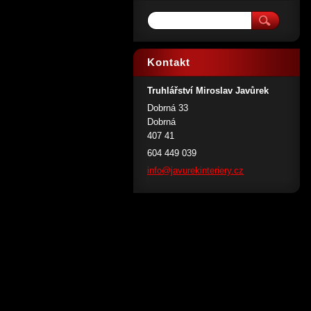
Kontakt
Truhlářství Miroslav Javůrek
Dobrná 33
Dobrná
407 41
604 449 039
info@jav
urekinte
riery.cz