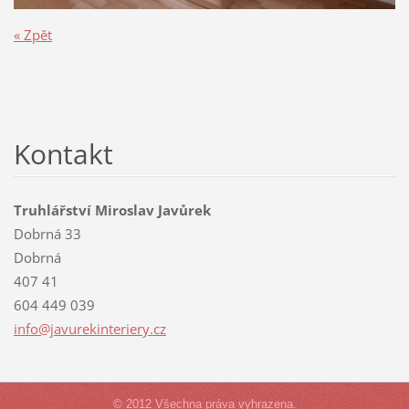
« Zpět
Kontakt
Truhlářství Miroslav Javůrek
Dobrná 33
Dobrná
407 41
604 449 039
info@jav
urekinte
riery.cz
© 2012 Všechna práva vyhrazena.