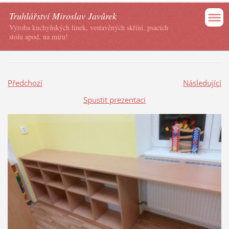
Truhlářství Miroslav Javůrek
Výroba kuchyňských linek, vestavěných skříní, psacích
stolu apod. na míru!
Předchozí
Následující
Spustit prezentaci