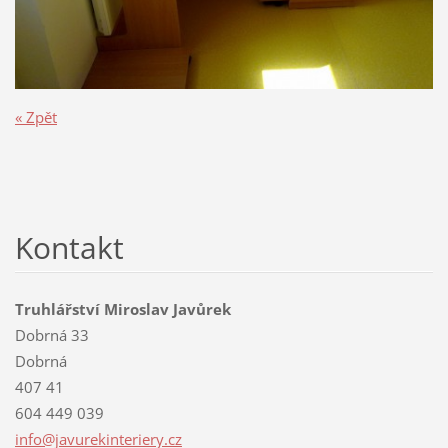
« Zpět
Kontakt
Truhlářství Miroslav Javůrek
Dobrná 33
Dobrná
407 41
604 449 039
info@jav
urekinte
riery.cz