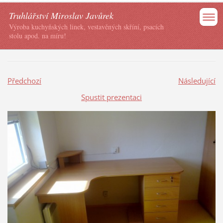
Truhlářství Miroslav Javůrek
Výroba kuchyňských linek, vestavěných skříní, psacích
stolu apod. na míru!
Předchozí
Následující
Spustit prezentaci