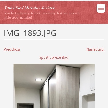
Truhlářství Miroslav Javůrek
Výroba kuchyňských linek, vestavěných skříní, psacích
stolu apod. na míru!
IMG_1893.JPG
Předchozí
Následující
Spustit prezentaci