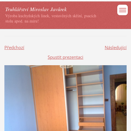
Truhlářství Miroslav Javůrek
Výroba kuchyňských linek, vestavěných skříní, psacích
stolu apod. na míru!
Předchozí
Následující
Spustit prezentaci