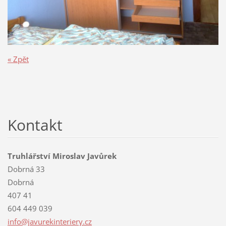
« Zpět
Kontakt
Truhlářství Miroslav Javůrek
Dobrná 33
Dobrná
407 41
604 449 039
info@jav
urekinte
riery.cz