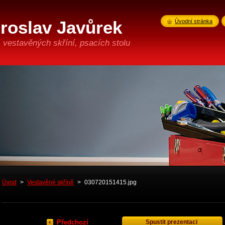
iroslav Javůrek
Úvodní stránka
 vestavěných skříní, psacích stolu
Úvod
>
Vestavěné skříně
>
030720151415.jpg
Předchozí
Spustit prezentaci