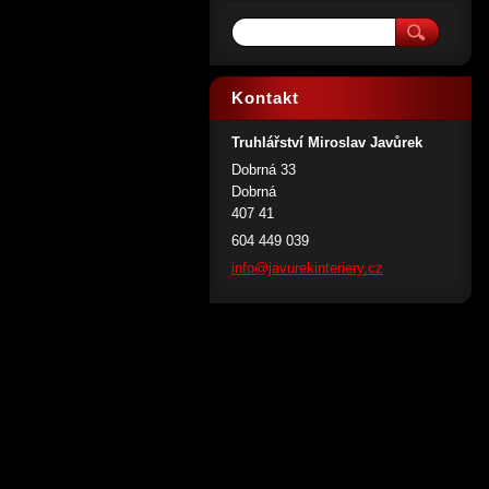
Kontakt
Truhlářství Miroslav Javůrek
Dobrná 33
Dobrná
407 41
604 449 039
info@jav
urekinte
riery.cz