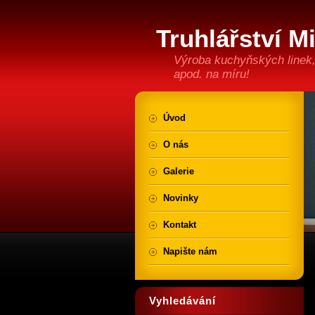
Truhlářství M
Výroba kuchyňských linek,
apod. na míru!
Úvod
O nás
Galerie
Novinky
Kontakt
Napište nám
Vyhledávání