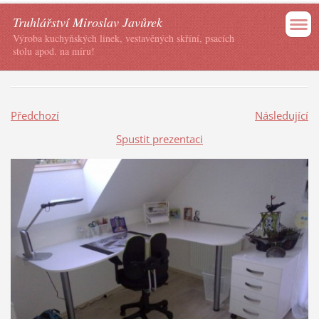
Truhlářství Miroslav Javůrek
Výroba kuchyňských linek, vestavěných skříní, psacích
stolu apod. na míru!
Předchozí
Následující
Spustit prezentaci