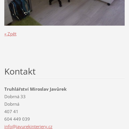
« Zpět
Kontakt
Truhlářství Miroslav Javůrek
Dobrná 33
Dobrná
407 41
604 449 039
info@jav
urekinte
riery.cz