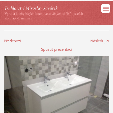
Truhlářství Miroslav Javůrek
Výroba kuchyňských linek, vestavěných skříní, psacích
stolu apod. na míru!
Předchozí
Následující
Spustit prezentaci