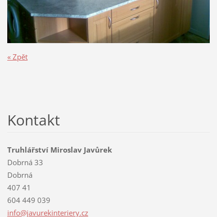
« Zpět
Kontakt
Truhlářství Miroslav Javůrek
Dobrná 33
Dobrná
407 41
604 449 039
info@jav
urekinte
riery.cz