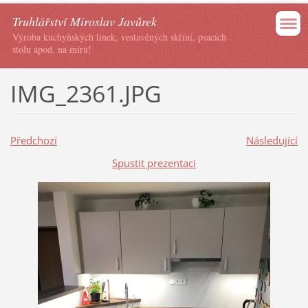
Truhlářství Miroslav Javůrek
Výroba kuchyňských linek, vestavěných skříní, psacích
stolu apod. na míru!
IMG_2361.JPG
Předchozí
Následující
Spustit prezentaci