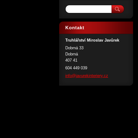
Kontakt
Truhlářství Miroslav Javůrek
Dobrná 33
Dobrná
407 41
604 449 039
info@jav
urekinte
riery.cz