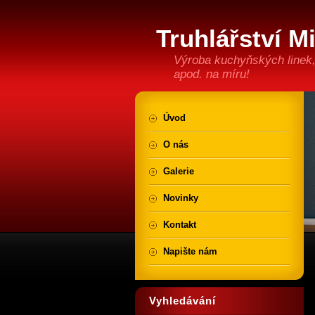
Truhlářství M
Výroba kuchyňských linek,
apod. na míru!
Úvod
O nás
Galerie
Novinky
Kontakt
Napište nám
Vyhledávání