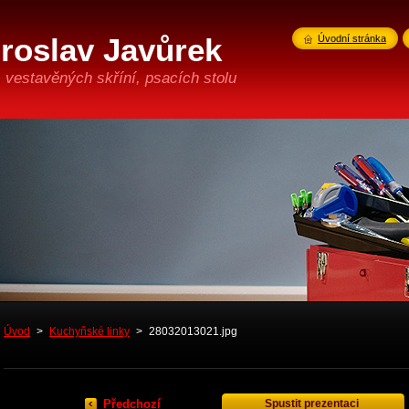
iroslav Javůrek
Úvodní stránka
 vestavěných skříní, psacích stolu
Úvod
>
Kuchyňské linky
>
28032013021.jpg
Předchozí
Spustit prezentaci