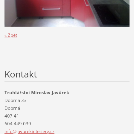
« Zpět
Kontakt
Truhlářství Miroslav Javůrek
Dobrná 33
Dobrná
407 41
604 449 039
info@jav
urekinte
riery.cz