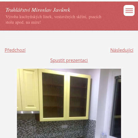
Truhlářství Miroslav Javůrek
Výroba kuchyňských linek, vestavěných skříní, psacích
stolu apod. na míru!
Předchozí
Následující
Spustit prezentaci