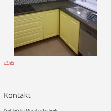
« Zpět
Kontakt
Truhlářství Miroslav Javůrek