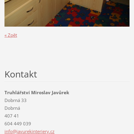
« Zpět
Kontakt
Truhlářství Miroslav Javůrek
Dobrná 33
Dobrná
407 41
604 449 039
info@jav
urekinte
riery.cz