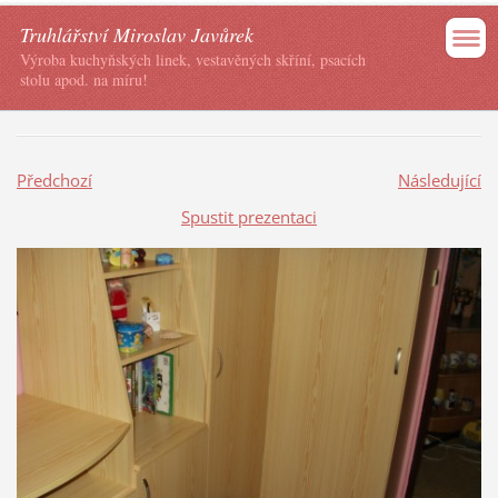
Truhlářství Miroslav Javůrek
Výroba kuchyňských linek, vestavěných skříní, psacích
stolu apod. na míru!
Předchozí
Následující
Spustit prezentaci