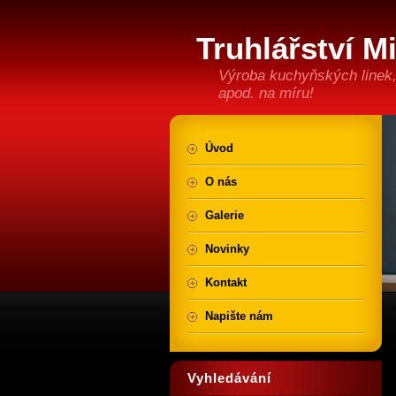
Truhlářství M
Výroba kuchyňských linek,
apod. na míru!
Úvod
O nás
Galerie
Novinky
Kontakt
Napište nám
Vyhledávání