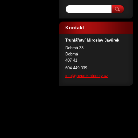
Kontakt
Truhlářství Miroslav Javůrek
Dobrná 33
Dobrná
407 41
604 449 039
info@jav
urekinte
riery.cz