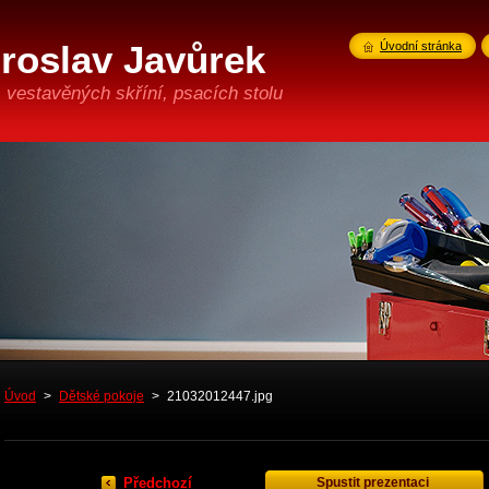
iroslav Javůrek
Úvodní stránka
 vestavěných skříní, psacích stolu
Úvod
>
Dětské pokoje
>
21032012447.jpg
Předchozí
Spustit prezentaci